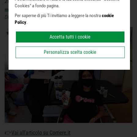
26/08/2020
Infine puoi decidere di premere il pulsante "Rifiuta e
Cookies" a fondo pagina.
mercoledì 26 agosto 2020
prosegui" per continuare la navigazione su questo sito
Per saperne di più Ti invitiamo a leggere la nostra
cookie
accettando solo i cookie tecnici indispensabili.
Di Fausta Chiesa
Policy
.
Accetta tutti i cookie
Personalizza scelta cookie
👉
Vai all'articolo su Corriere.it