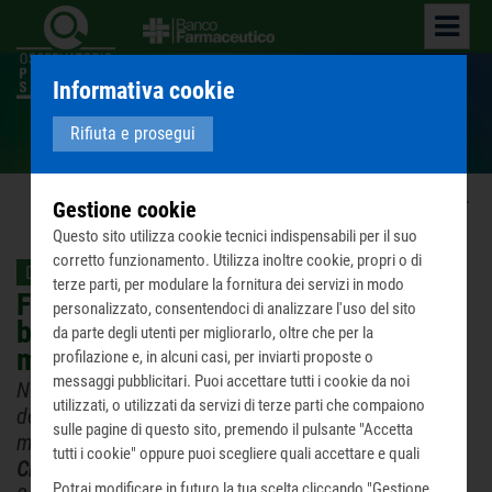
Informativa cookie
Cosa facciamo
Rifiuta e prosegui
Home
News
Ultime notizie
Farmaci,
...
Gestione cookie
Questo sito utilizza cookie tecnici indispensabili per il suo
corretto funzionamento. Utilizza inoltre cookie, propri o di
Da Corriere della Sera - Buone Notizie del 26/08/2020
terze parti, per modulare la fornitura dei servizi in modo
Farmaci, donazioni record ma non
personalizzato, consentendoci di analizzare l'uso del sito
basta ancora: Sos antibiotici e
da parte degli utenti per migliorarlo, oltre che per la
mascherine
profilazione e, in alcuni casi, per inviarti proposte o
messaggi pubblicitari. Puoi accettare tutti i cookie da noi
Nei primi 6 mesi del 2020, attraverso BF, sono stati
utilizzati, o utilizzati da servizi di terze parti che compaiono
donati 9 mln di € di medicinali (560.932 confezioni),
sulle pagine di questo sito, premendo il pulsante "Accetta
ma la situazione si annuncia critica - di
Fausta
tutti i cookie" oppure puoi scegliere quali accettare e quali
Chiesa
, da
Corriere della Sera - Buone Notizie
del
rifiutare premendo il pulsante "Personalizza scelta cookie".
Potrai modificare in futuro la tua scelta cliccando "Gestione