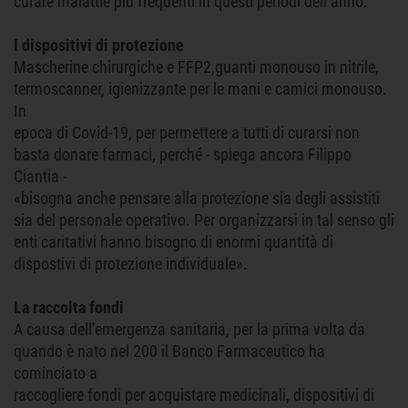
curare malattie più frequenti in questi periodi dell’anno.
I dispositivi di protezione
Mascherine chirurgiche e FFP2,guanti monouso in nitrile,
termoscanner, igienizzante per le mani e camici monouso.
In
epoca di Covid-19, per permettere a tutti di curarsi non
basta donare farmaci, perché - spiega ancora Filippo
Ciantia -
«bisogna anche pensare alla protezione sia degli assistiti
sia del personale operativo. Per organizzarsi in tal senso gli
enti caritativi hanno bisogno di enormi quantità di
dispostivi di protezione individuale».
La raccolta fondi
A causa dell’emergenza sanitaria, per la prima volta da
quando è nato nel 200 il Banco Farmaceutico ha
cominciato a
raccogliere fondi per acquistare medicinali, dispositivi di