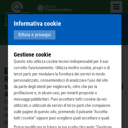
Informativa cookie
Cosa facciamo
Rifiuta e prosegui
Home
News
Ultime notizie
Risposta
...
Gestione cookie
Questo sito utilizza cookie tecnici indispensabili per il suo
corretto funzionamento. Utilizza inoltre cookie, propri o di
Da Avvenire, 17/05/2019
terze parti, per modulare la fornitura dei servizi in modo
Risposta agli attacchi - Ora il Terzo
personalizzato, consentendoci di analizzare l'uso del sito
settore affronti la sfida di raccontarsi
da parte degli utenti per migliorarlo, oltre che per la
a fondo
profilazione e, in alcuni casi, per inviarti proposte o
messaggi pubblicitari. Puoi accettare tutti i cookie da noi
Come si difende il Terzo settore dalla crescente
utilizzati, o utilizzati da servizi di terze parti che compaiono
ostilità manifestata da soggetti politici che in nome
sulle pagine di questo sito, premendo il pulsante "Accetta
della disintermediazione vedono di cattivo occhio
tutti i cookie" oppure puoi scegliere quali accettare e quali
qualunque cosa si muova tra il Potere e il cittadino
rifiutare premendo il pulsante "Personalizza scelta cookie".
Potrai modificare in futuro la tua scelta cliccando "Gestione