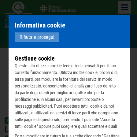
Informativa cookie
Editoriali ed articoli divulgativi
Rifiuta e prosegui
Gestione cookie
OPSan partecipa al dibattito pubblico sulle
Questo sito utilizza cookie tecnici indispensabili per il suo
problematiche sanitarie, assistenziali e sociali
corretto funzionamento. Utilizza inoltre cookie, propri o di
anche attraverso pubblicazioni e interventi a
terze parti, per modulare la fornitura dei servizi in modo
carattere divulgativo.
personalizzato, consentendoci di analizzare l'uso del sito
da parte degli utenti per migliorarlo, oltre che per la
profilazione e, in alcuni casi, per inviarti proposte o
Home
Cosa facciamo
Editoriali e Articoli divulgativi
La
...
messaggi pubblicitari. Puoi accettare tutti i cookie da noi
utilizzati, o utilizzati da servizi di terze parti che compaiono
sulle pagine di questo sito, premendo il pulsante "Accetta
Dal Rapporto sulla Povertà Sanitaria 2018
tutti i cookie" oppure puoi scegliere quali accettare e quali
La collaborazione tra sanità pubblica
rifiutare premendo il pulsante "Personalizza scelta cookie".
Potrai modificare in futuro la tua scelta cliccando "Gestione